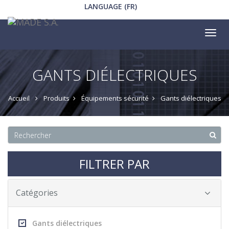
LANGUAGE (FR)
Tog
nav
GANTS DIÉLECTRIQUES
Accueil
Produits
Équipements sécurité
Gants diélectriques
FILTRER PAR
Catégories
Gants diélectriques