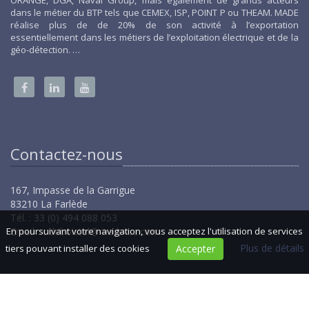
ORANGE, DGA, Naval Group, mais également de grands acteurs
dans le métier du BTP tels que CEMEX, ISP, POINT P ou THEAM. MADE
réalise plus de de 20% de son activité à l’exportation
essentiellement dans les métiers de l’exploitation électrique et de la
géo-détection. …
Contactez-nous
167, Impasse de la Garrigue
83210 La Farlède
Tél. : 33 (0) 494 088 053
En poursuivant votre navigation, vous acceptez l'utilisation de services
Email :
c.deboistel@made-sa.com
Plus de détails
tiers pouvant installer des cookies
Accepter