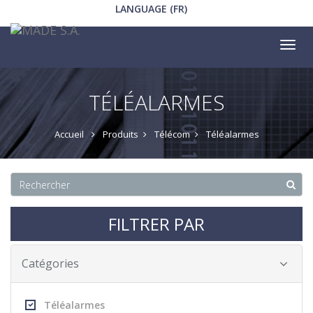
LANGUAGE (FR)
Tog
nav
TÉLÉALARMES
Accueil
Produits
Télécom
Téléalarmes
FILTRER PAR
Catégories
Téléalarmes