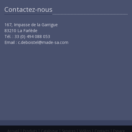
Contactez-nous
167, Impasse de la Garrigue
83210 La Farlède
Tél. : 33 (0) 494 088 053
Email :
c.deboistel@made-sa.com
Accueil
|
Produits
|
Catalogue
|
Services
|
Vidéos
|
Contacts
|
Espace