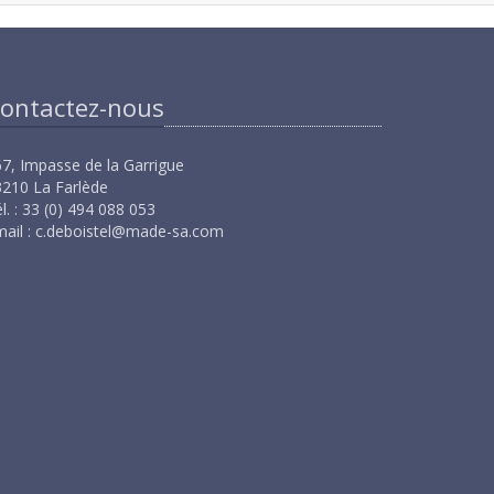
ontactez-nous
7, Impasse de la Garrigue
210 La Farlède
l. : 33 (0) 494 088 053
ail :
c.deboistel@made-sa.com