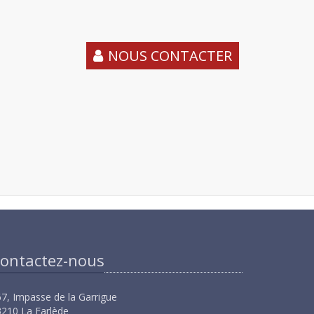
NOUS CONTACTER
ontactez-nous
7, Impasse de la Garrigue
210 La Farlède