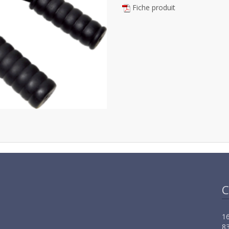
Fiche produit
C
16
83