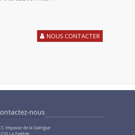
NOUS CONTACTER
ontactez-nous
7, Impasse de la Garrigue
210 La Farlède