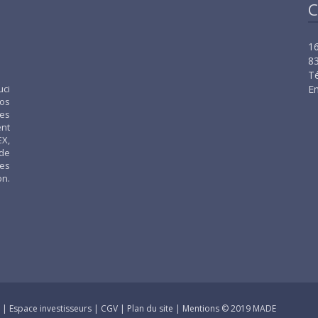
C
16
83
Té
uci
Em
os
ses
ent
EX,
 de
les
on.
s
|
Espace investisseurs
|
CGV
|
Plan du site
|
Mentions
© 2019 MADE