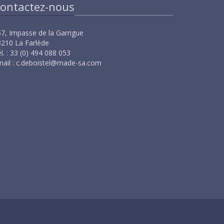
ontactez-nous
7, Impasse de la Garrigue
210 La Farlède
l. : 33 (0) 494 088 053
ail :
c.deboistel@made-sa.com