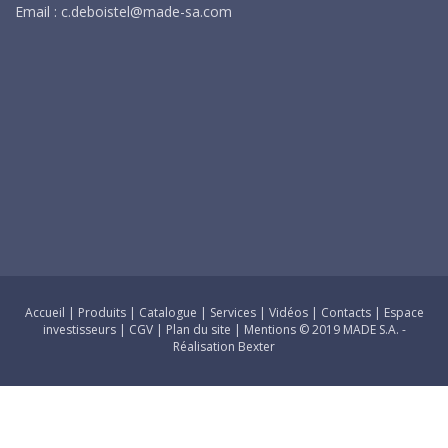
Email :
c.deboistel@made-sa.com
Accueil
|
Produits
|
Catalogue
|
Services
|
Vidéos
|
Contacts
|
Espace
investisseurs
|
CGV
|
Plan du site
|
Mentions
© 2019 MADE S.A. -
Réalisation Bexter