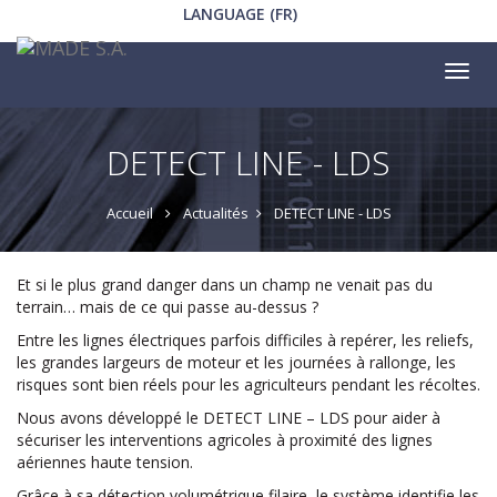
LANGUAGE (FR)
Tog
nav
DETECT LINE - LDS
Accueil
Actualités
DETECT LINE - LDS
Et si le plus grand danger dans un champ ne venait pas du
terrain… mais de ce qui passe au-dessus ?
Entre les lignes électriques parfois difficiles à repérer, les reliefs,
les grandes largeurs de moteur et les journées à rallonge, les
risques sont bien réels pour les agriculteurs pendant les récoltes.
Nous avons développé le DETECT LINE – LDS pour aider à
sécuriser les interventions agricoles à proximité des lignes
aériennes haute tension.
Grâce à sa détection volumétrique filaire, le système identifie les