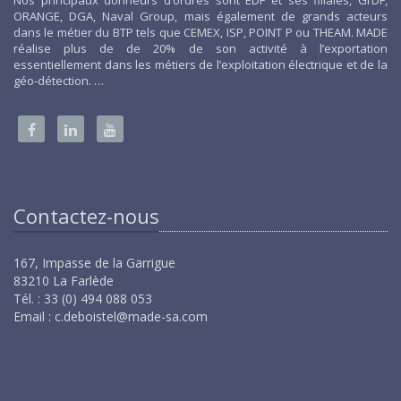
Nos principaux donneurs d’ordres sont EDF et ses filiales, GrDF,
ORANGE, DGA, Naval Group, mais également de grands acteurs
dans le métier du BTP tels que CEMEX, ISP, POINT P ou THEAM. MADE
réalise plus de de 20% de son activité à l’exportation
essentiellement dans les métiers de l’exploitation électrique et de la
géo-détection. …
Contactez-nous
167, Impasse de la Garrigue
83210 La Farlède
Tél. : 33 (0) 494 088 053
Email :
c.deboistel@made-sa.com