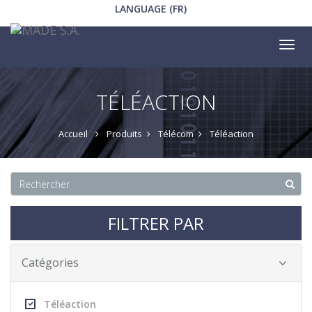
LANGUAGE (FR)
Tog
nav
TÉLÉACTION
Accueil
Produits
Télécom
Téléaction
FILTRER PAR
Catégories
Téléaction