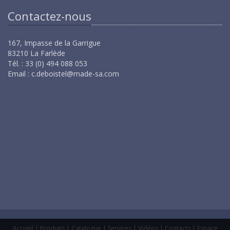
Contactez-nous
167, Impasse de la Garrigue
83210 La Farlède
Tél. : 33 (0) 494 088 053
Email :
c.deboistel@made-sa.com
Accueil
|
Produits
|
Catalogue
|
Services
|
Vidéos
|
Contacts
|
Espace